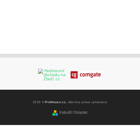
2026 ©
ProHouse.cz
, všechna práva vyhrazena
Vytvořil Shoptet